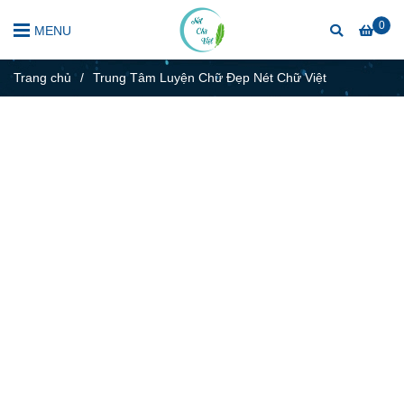
0
MENU
Trang chủ
/
Trung Tâm Luyện Chữ Đẹp Nét Chữ Việt